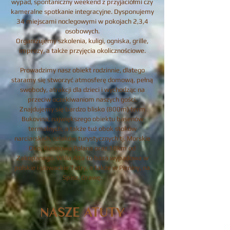
wypad, spontaniczny weekend z przyjaciółmi czy
kameralne spotkanie integracyjne. Dysponujemy
34 miejscami noclegowymi w pokojach 2,3,4
osobowych.
Organizujemy szkolenia, kuligi, ogniska, grille,
imprezy, a także przyjęcia okolicznościowe.
Prowadzimy nasz obiekt rodzinnie, dlatego
staramy się stworzyć atmosferę domową, pełną
swobody, atrakcji dla dzieci i wychodząc na
przeciw oczekiwaniom naszych gości.
Znajdujemy się bardzo blisko (800m) term
Bukovina, największego obiektu basenów
termalnych, a także tuż obok stoków
narciarskich, szlaków turystycznych tj. Morskie
Oko, Rusinowa Polana oraz 18km od
Zakopanego. Willa Alta to baza wypadowa w
polskie i słowackie Tatry, a także w Pieniny, na
Spisz, Orawę.
NASZE ATUTY