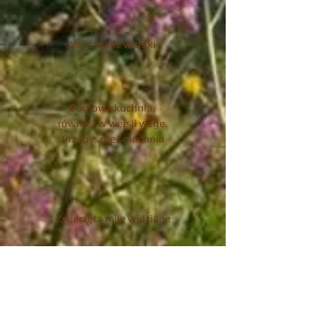
Wspaniałe widoki
Domowa kuchnia,
r
ównież w wersji wege.
Przepyszne śniadania
Zwierzęta mile widziane
Rodzinna, domowa atmosfera