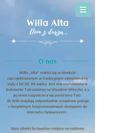
Willa Alta
Dom z dusza...
,
O nas
Willa „Alta" mieści się w obiekcie
zaprojektowanym w tradycyjnym zakopiańskim
stylu z lat 30. XX wieku. Jest ona usytuowana w
Bukowinie Tatrzańskiej na Wysokim Wierchu,
a z
jej okien rozpościera się panorama Tatr.
W Willi znajdują indywidualnie urządzone pokoje
z bezpłatnym bezprzewodowym dostępem do
Internetu i telewizorem.
Nasz obiekt to świetne miejsce na rodzinny