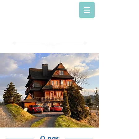
Willa Alta
Dom z dusza...
,
O nas