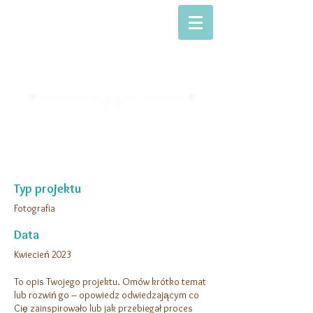
Willa Alta
Dom z dusza...
,
Tytuł projektu
Typ projektu
Fotografia
Data
Kwiecień 2023
To opis Twojego projektu. Omów krótko temat
lub rozwiń go – opowiedz odwiedzającym co
Cię zainspirowało lub jak przebiegał proces